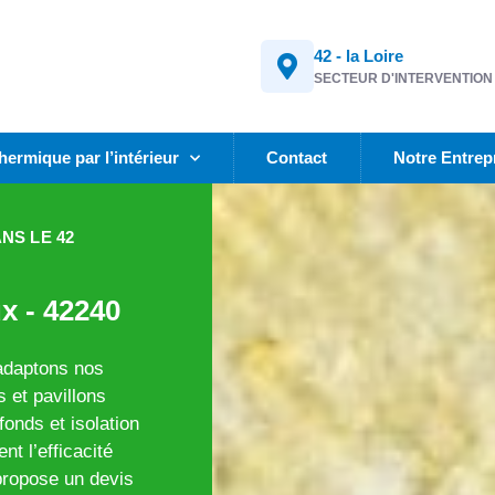
42 - la Loire
SECTEUR D'INTERVENTION
thermique par l’intérieur
Contact
Notre Entrep
NS LE 42
x - 42240
 adaptons nos
 et pavillons
fonds et isolation
t l’efficacité
propose un devis