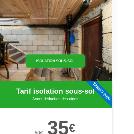
ISOLATION SOUS-SOL
TARIFS 2026
Tarif isolation sous-sol
Avant déduction des aides
35
€
50
€