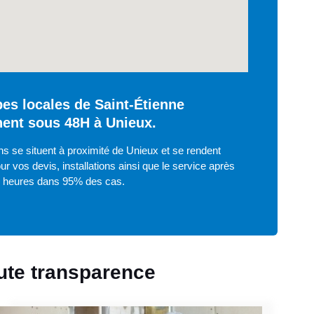
es locales de Saint-Étienne
nent sous 48H à Unieux.
s se situent à proximité de Unieux et se rendent
ur vos devis, installations ainsi que le service après
8 heures dans 95% des cas.
oute transparence