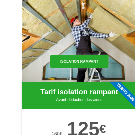
ISOLATION RAMPANT
TARIFS 202
Tarif isolation rampant
Avant déduction des aides
125
€
160
€