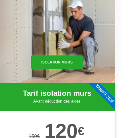
ISOLATION MURS
TARIFS 2026
Tarif isolation murs
Avant déduction des aides
120
€
150
€