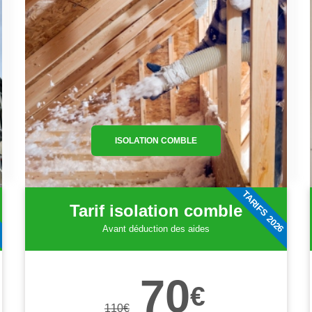
ISOLATION COMBLE
6
TARIFS 2026
Tarif isolation comble
Avant déduction des aides
70
€
110
€