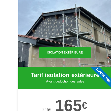
ISOLATION EXTÉRIEURE
TARIFS 202
Tarif isolation extérieure
Avant déduction des aides
165
€
245
€