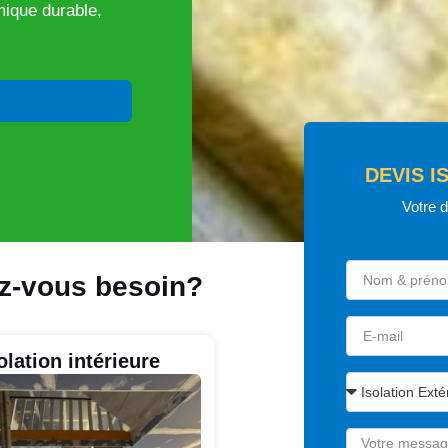
rmique durable,
DEVIS I
Votre 
ez-vous besoin?
olation intérieure