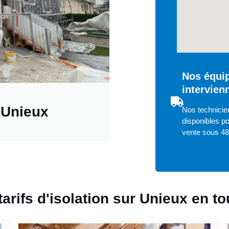
Nos équip
intervien
 Unieux
Nos technicien
disponibles po
vente sous 4
tarifs d'isolation sur Unieux en t